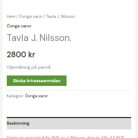
Hem
/
Övriga varor
/ Tavla J. Nilsson.
Övriga varor
Tavla J. Nilsson.
2800
kr
Oljemålning på pannå.
Skicka Intresseanmälan
Kategori:
Övriga varor
Beskrivning
Detta är en tavla från 1931 av J. Nilsson, den är 49×43 1931.