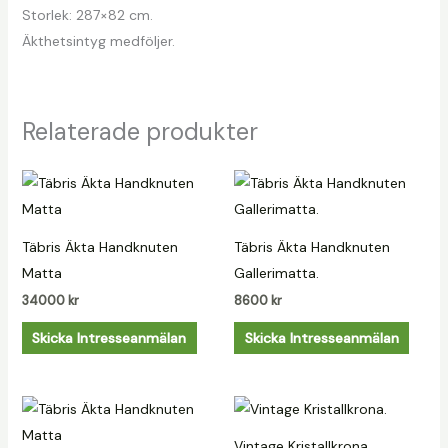
Storlek: 287×82 cm.
Äkthetsintyg medföljer.
Relaterade produkter
Täbris Äkta Handknuten
Täbris Äkta Handknuten
Matta
Gallerimatta.
34000
kr
8600
kr
Skicka Intresseanmälan
Skicka Intresseanmälan
Vintage Kristallkrona.