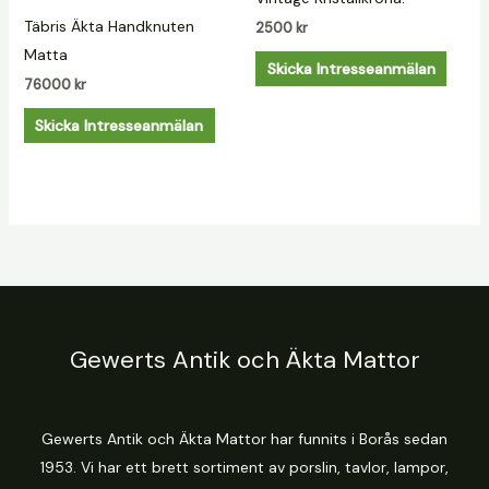
Täbris Äkta Handknuten
2500
kr
Matta
Skicka Intresseanmälan
76000
kr
Skicka Intresseanmälan
Gewerts Antik och Äkta Mattor
Gewerts Antik och Äkta Mattor har funnits i Borås sedan
1953. Vi har ett brett sortiment av porslin, tavlor, lampor,