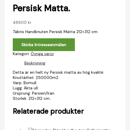
Persisk Matta.
48600
kr
Täbris Handknuten Persisk Matta 212×312 cm.
Skicka Intresseanmälan
Kategori:
Övriga varor
Beskrivning
Detta är en helt ny Persisk matta av hög kvalité.
Knuttäthet: 250000m2.
Varp: Bomull.
Lugg: Äkta ull.
Ursprung: Persien/Iran.
Storlek: 212×312 cm.
Relaterade produkter