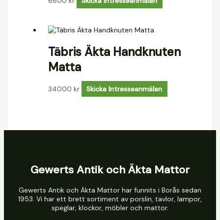
6800
kr
Skicka Intresseanmälan
Täbris Äkta Handknuten
Matta
34000
kr
Skicka Intresseanmälan
Gewerts Antik och Äkta Mattor
Gewerts Antik och Äkta Mattor har funnits i Borås sedan
1953. Vi har ett brett sortiment av porslin, tavlor, lampor,
speglar, klockor, möbler och mattor.