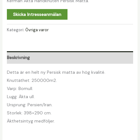
Kerman Äkta Handknuten Persisk Matta.
Skicka Intresseanmälan
Kategori:
Övriga varor
Beskrivning
Detta är en helt ny Persisk matta av hög kvalité.
Knuttäthet: 250000m2.
Varp: Bomull.
Lugg: Äkta ull.
Ursprung: Persien/Iran.
Storlek: 398×290 cm.
Äkthetsintyg medföljer.