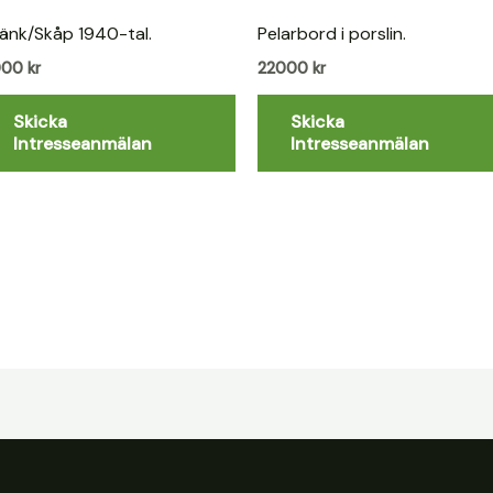
änk/Skåp 1940-tal.
Pelarbord i porslin.
000
kr
22000
kr
Skicka
Skicka
Intresseanmälan
Intresseanmälan