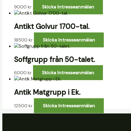
9000
kr
Skicka Intresseanmälan
Antikt Golvur 1700-tal.
18500
kr
Skicka Intresseanmälan
Soffgrupp från 50-talet.
6000
kr
Skicka Intresseanmälan
Antik Matgrupp i Ek.
12500
kr
Skicka Intresseanmälan