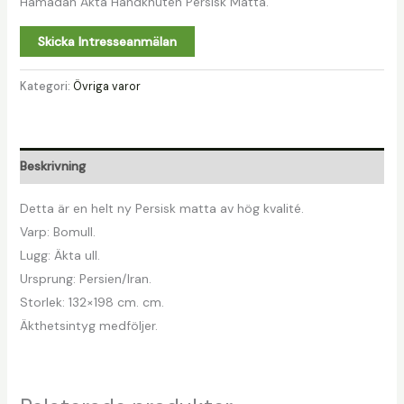
Hamadan Äkta Handknuten Persisk Matta.
Skicka Intresseanmälan
Kategori:
Övriga varor
Beskrivning
Detta är en helt ny Persisk matta av hög kvalité.
Varp: Bomull.
Lugg: Äkta ull.
Ursprung: Persien/Iran.
Storlek: 132×198 cm. cm.
Äkthetsintyg medföljer.