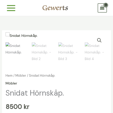
Hoppa
till
innehåll
Hem
/
Möbler
/ Snidat Hörnskåp.
Möbler
Snidat Hörnskåp.
8500
kr