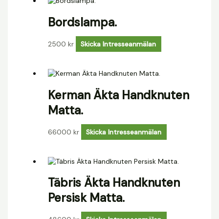
Bordslampa.
2500
kr
Skicka Intresseanmälan
Kerman Äkta Handknuten
Matta.
66000
kr
Skicka Intresseanmälan
Täbris Äkta Handknuten
Persisk Matta.