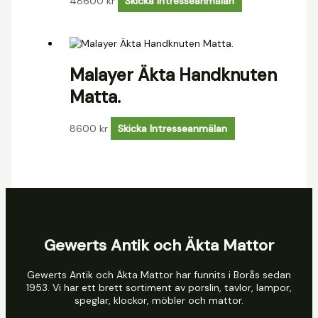
48600
kr
Skicka Intresseanmälan
Malayer Äkta Handknuten
Matta.
8600
kr
Skicka Intresseanmälan
Gewerts Antik och Äkta Mattor
Gewerts Antik och Äkta Mattor har funnits i Borås sedan
1953. Vi har ett brett sortiment av porslin, tavlor, lampor,
speglar, klockor, möbler och mattor.