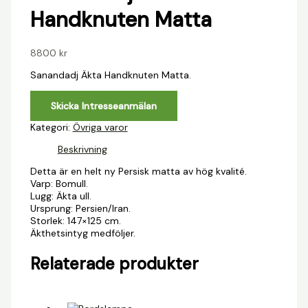
Handknuten Matta
8800
kr
Sanandadj Äkta Handknuten Matta.
Skicka Intresseanmälan
Kategori:
Övriga varor
Beskrivning
Detta är en helt ny Persisk matta av hög kvalité.
Varp: Bomull.
Lugg: Äkta ull.
Ursprung: Persien/Iran.
Storlek: 147×125 cm.
Äkthetsintyg medföljer.
Relaterade produkter