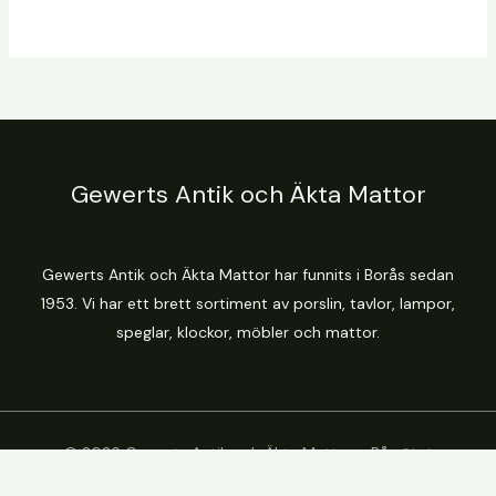
Gewerts Antik och Äkta Mattor
Gewerts Antik och Äkta Mattor har funnits i Borås sedan
1953. Vi har ett brett sortiment av porslin, tavlor, lampor,
speglar, klockor, möbler och mattor.
© 2026 Gewerts Antik och Äkta Mattor - På nätet
och i Butik i Borås.