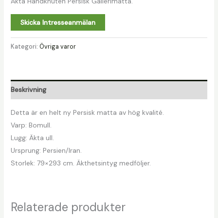
Äkta Handknuten Persisk Gallerimatta.
Skicka Intresseanmälan
Kategori:
Övriga varor
Beskrivning
Detta är en helt ny Persisk matta av hög kvalité.
Varp: Bomull.
Lugg: Äkta ull.
Ursprung: Persien/Iran.
Storlek: 79×293 cm. Äkthetsintyg medföljer.
Relaterade produkter