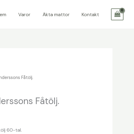
Hem
Varor
Äkta mattor
Kontakt
derssons Fåtölj.
rssons Fåtölj.
lj 60-tal.