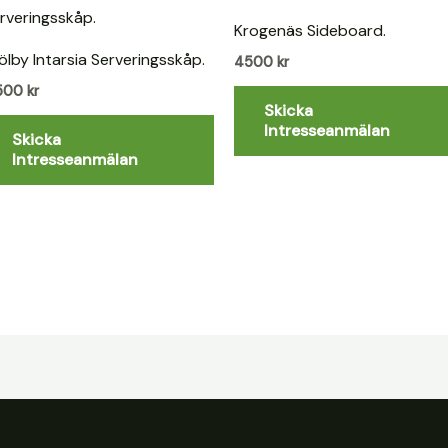
Krogenäs Sideboard.
ölby Intarsia Serveringsskåp.
4500
kr
2500
kr
Skicka
Intresseanmälan
Skicka
Intresseanmälan