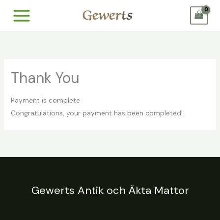
Hoppa
till
innehåll
Thank You
Payment is complete
Congratulations, your payment has been completed!
Gewerts Antik och Äkta Mattor