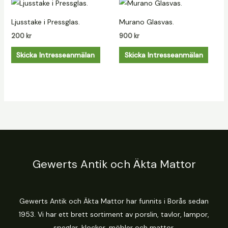
Ljusstake i Pressglas.
Murano Glasvas.
200
kr
900
kr
Skicka Intresseanmälan
Skicka Intresseanmälan
Gewerts Antik och Äkta Mattor
Gewerts Antik och Äkta Mattor har funnits i Borås sedan
1953. Vi har ett brett sortiment av porslin, tavlor, lampor,
speglar, klockor, möbler och mattor.