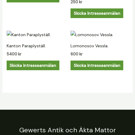
250
kr
Skicka Intresseanmälan
Kanton Paraplyställ.
Lomonosov Vessla.
5400
kr
600
kr
Skicka Intresseanmälan
Skicka Intresseanmälan
Gewerts Antik och Äkta Mattor