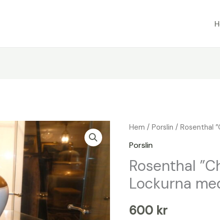
Hem
/
Porslin
/ Rosenthal ”
Porslin
Rosenthal ”C
Lockurna med
600
kr