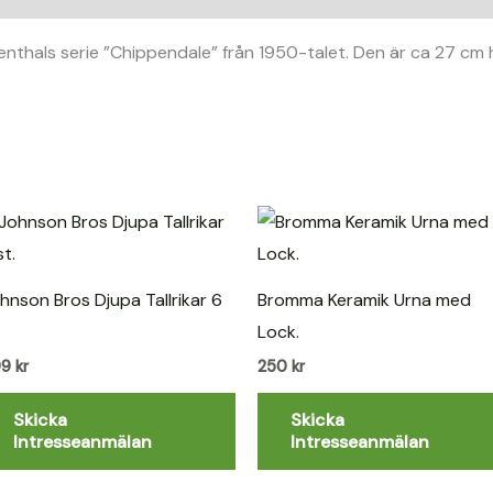
nthals serie ”Chippendale” från 1950-talet. Den är ca 27 cm hö
hnson Bros Djupa Tallrikar 6
Bromma Keramik Urna med
.
Lock.
99
kr
250
kr
Skicka
Skicka
Intresseanmälan
Intresseanmälan