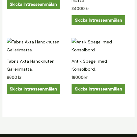
Matta
Skicka Intresseanmälan
34000
kr
Skicka Intresseanmälan
Täbris Äkta Handknuten
Antik Spegel med
Gallerimatta.
Konsolbord.
8600
kr
16000
kr
Skicka Intresseanmälan
Skicka Intresseanmälan