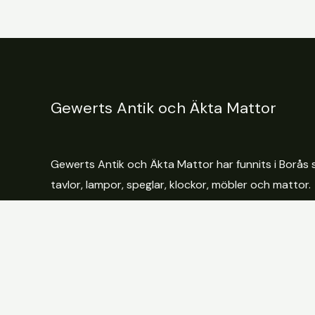
Gewerts Antik och Äkta Mattor
Gewerts Antik och Äkta Mattor har funnits i Borås s
tavlor, lampor, speglar, klockor, möbler och mattor.
© 2026 Gewerts Antik och Äkta Mattor - På nätet och i Bu
Producerad av
Fix IT Webbyrå
.