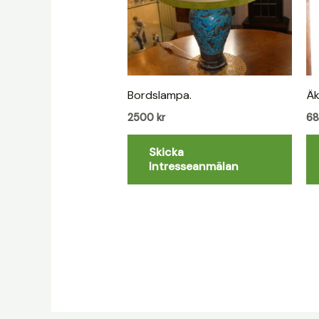
Bordslampa.
Äk
2500
kr
6
Skicka
Intresseanmälan