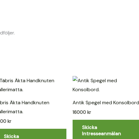
följer.
bris Äkta Handknuten
Antik Spegel med Konsolbord
llerimatta.
16000
kr
600
kr
Skicka
Intresseanmälan
Skicka