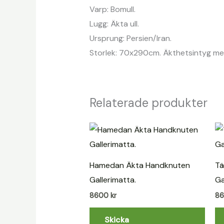
Varp: Bomull.
Lugg: Äkta ull.
Ursprung: Persien/Iran.
Storlek: 70x290cm. Äkthetsintyg med
Relaterade produkter
Hamedan Äkta Handknuten
Tä
Gallerimatta.
Ga
8600
kr
8
Skicka