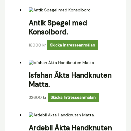
Antik Spegel med
Konsolbord.
16000
kr
Skicka Intresseanmälan
Isfahan Äkta Handknuten
Matta.
32600
kr
Skicka Intresseanmälan
Ardebil Äkta Handknuten