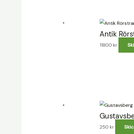
Antik Rörs
11800
kr
Sk
Gustavsber
250
kr
Skic