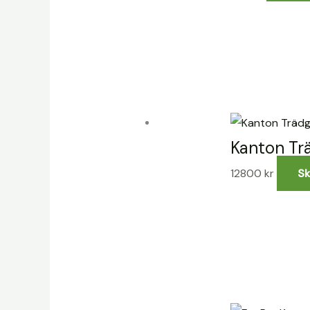
Kanton Tr
12800
kr
Sk