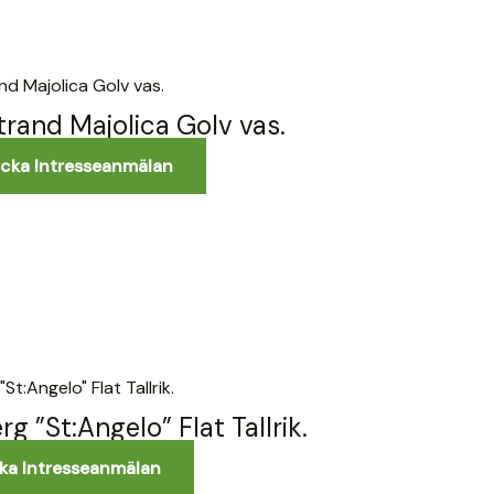
trand Majolica Golv vas.
icka Intresseanmälan
g ”St:Angelo” Flat Tallrik.
ka Intresseanmälan