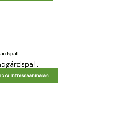
ädgårdspall.
icka Intresseanmälan