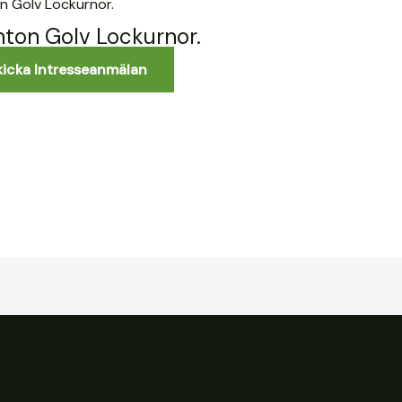
nton Golv Lockurnor.
kicka Intresseanmälan