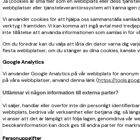
Ja (cookies är små filer som en webbplats eller dess tjänstel
webbplatser eller tjänsteleverantörssystem att känna igen 
Vi använder cookies för att hjälpa oss sammanställa samla
verktyg i framtiden. Vi kan komma att ingå avtal med tredje
inte tillåtelse att använda informationen som samlas in för 
Om du föredrar kan du välja att låta din dator varna dig varje
flesta webbplatser, om du stänger av dina cookies, kanske vi
Google Analytics
Vi använder Google Analytics på vår webbplats för anonym r
på våra webbplatser, använd denna länk (
https://tools.goo
Utlämnar vi någon information till externa parter?
Vi säljer, handlar eller överför inte din personligt identifier
webbplats, bedriva vår verksamhet eller betjäna dig, så länge
vi anser att det är lämpligt att följa lagen, genomdriva vår w
besökarinformation kan dock ges till andra parter för markn
Personuppgifter