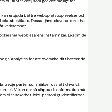
om du tillåter det) som gör det möjligt för
vi kan erbjuda bättre webbplatsupplevelser och
ebbplatsbesökare. Dessa tjänsteleverantörer har
vår verksamhet.
cookies via webbläsarens inställningar. Liksom de
oogle Analytics för att övervaka ditt beteende
dda tredje parter som hjälper oss att driva vår
entiell. Vi kan också släppa din information när
om eller säkerhet. Icke-personligt identifierbar