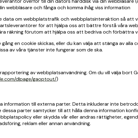
everantör överför till din dators hårddisk via din webbläsare (
din webbläsare och fånga och komma ihåg viss information
de data om webbplatstrafik och webbplatsinteraktion så att 
partsleverantörer för att hjälpa oss att bättre förstå våra w
våra räkning förutom att hjälpa oss att bedriva och förbättra 
 gång en cookie skickas, eller du kan välja att stänga av alla 
ssa av våra tjänster inte fungerar som de ska.
apportering av webbplatsanvändning. Om du vill välja bort G
gle.com/dlpage/gaoptout/
)
bara information till externa parter. Detta inkluderar inte betro
 dessa parter samtycker till att hålla denna information konfid
ebbplatspolicy eller skydda vår eller andras rättigheter, egend
adsföring, reklam eller annan användning.