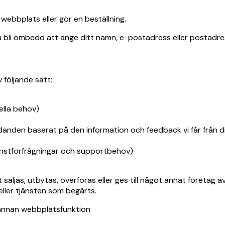
 webbplats eller gör en beställning.
du bli ombedd att ange ditt namn, e-postadress eller postadre
 följande sätt:
ella behov)
udanden baserat på den information och feedback vi får från d
jänstförfrågningar och supportbehov)
att säljas, utbytas, överföras eller ges till något annat företa
eller tjänsten som begärts.
r annan webbplatsfunktion